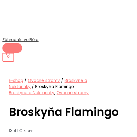
Hlavné
Preskočiť
Menu
na
obsah
Záhradníctvo Flóra
0
E-shop
/
Ovocné stromy
/
Broskyne a
Nektarinky
/ Broskyňa Flamingo
Broskyne a Nektarinky
,
Ovocné stromy
Broskyňa Flamingo
13.41
€
s DPH