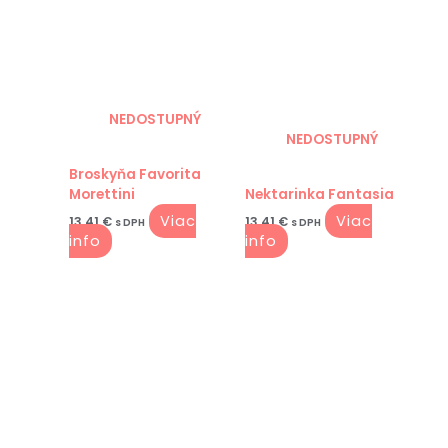
NEDOSTUPNÝ
NEDOSTUPNÝ
Broskyňa Favorita
Morettini
Nektarinka Fantasia
Viac
Viac
13.41
€
13.41
€
s DPH
s DPH
info
info