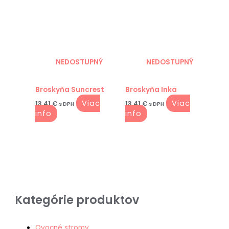
NEDOSTUPNÝ
NEDOSTUPNÝ
Broskyňa Suncrest
Broskyňa Inka
Viac
Viac
13.41
€
13.41
€
s DPH
s DPH
info
info
Kategórie produktov
Ovocné stromy