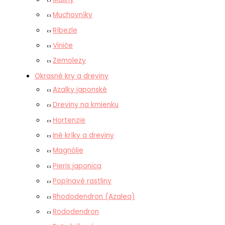
Muchovníky
Ríbezle
Viniče
Zemolezy
Okrasné kry a dreviny
Azalky japonské
Dreviny na kmienku
Hortenzie
Iné kríky a dreviny
Magnólie
Pieris japonica
Popínavé rastliny
Rhododendron (Azalea)
Rododendron