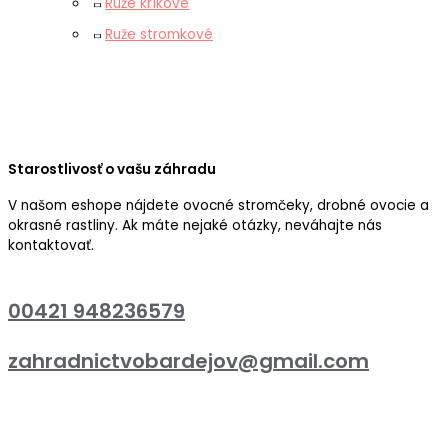
Ruže kríkové
Ruže stromkové
Starostlivosť o vašu záhradu
V našom eshope nájdete ovocné stromčeky, drobné ovocie a
okrasné rastliny. Ak máte nejaké otázky, neváhajte nás
kontaktovať.
00421 948236579
zahradnictvobardejov@gmail.com