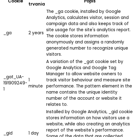
Cookie
Popis
trvania
The _ga cookie, installed by Google
Analytics, calculates visitor, session and
campaign data and also keeps track of
site usage for the site's analytics report.
_ga
2 years
The cookie stores information
anonymously and assigns a randomly
generated number to recognize unique
visitors.
A variation of the _gat cookie set by
Google Analytics and Google Tag
Manager to allow website owners to
_gat_UA-
1
track visitor behaviour and measure site
191909249-
minute
performance. The pattern element in the
1
name contains the unique identity
number of the account or website it
relates to.
Installed by Google Analytics, _gid cookie
stores information on how visitors use a
website, while also creating an analytics
report of the website's performance.
_gid
1 day
Some of the data that are collected