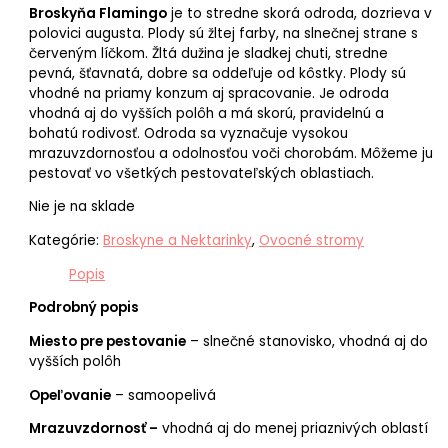
Broskyňa Flamingo
je to stredne skorá odroda, dozrieva v
polovici augusta. Plody sú žltej farby, na slnečnej strane s
červeným líčkom. Žltá dužina je sladkej chuti, stredne
pevná, šťavnatá, dobre sa oddeľuje od kôstky. Plody sú
vhodné na priamy konzum aj spracovanie. Je odroda
vhodná aj do vyšších polôh a má skorú, pravidelnú a
bohatú rodivosť. Odroda sa vyznačuje vysokou
mrazuvzdornosťou a odolnosťou voči chorobám. Môžeme ju
pestovať vo všetkých pestovateľských oblastiach.
Nie je na sklade
Kategórie:
Broskyne a Nektarinky
,
Ovocné stromy
Popis
Podrobný popis
Miesto pre pestovanie
– slnečné stanovisko, vhodná aj do
vyšších polôh
Opeľovanie
– samoopelivá
Mrazuvzdornosť –
vhodná aj do menej priaznivých oblastí