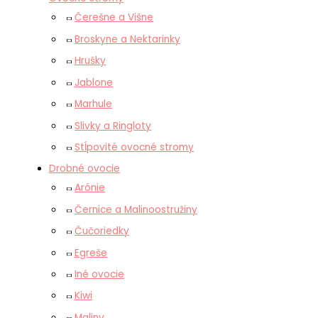
Čerešne a Višne
Broskyne a Nektarinky
Hrušky
Jablone
Marhule
Slivky a Ringloty
Stĺpovité ovocné stromy
Drobné ovocie
Arónie
Černice a Malinoostružiny
Čučoriedky
Egreše
Iné ovocie
Kiwi
Maliny