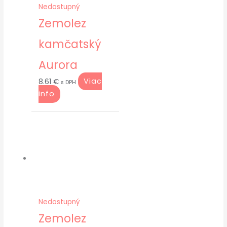
Nedostupný
Zemolez
kamčatský
Aurora
Viac
8.61
€
s DPH
info
Nedostupný
Zemolez