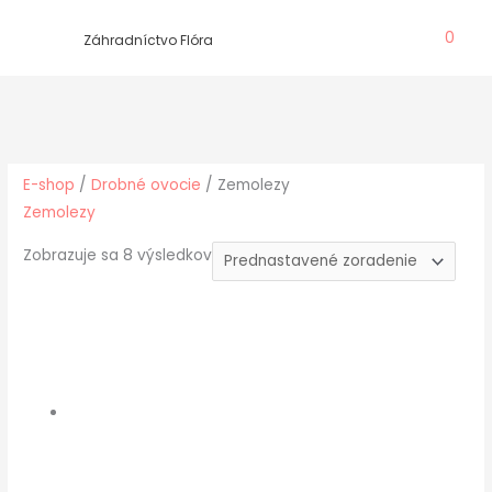
Preskočiť
0
na
Záhradníctvo Flóra
obsah
E-shop
/
Drobné ovocie
/ Zemolezy
Zemolezy
Zobrazuje sa 8 výsledkov