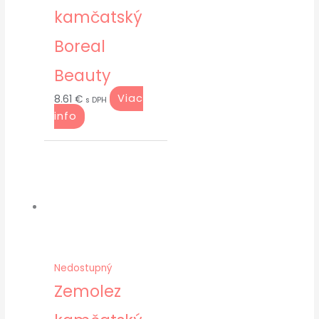
kamčatský
Boreal
Beauty
Viac
8.61
€
s DPH
info
Nedostupný
Zemolez