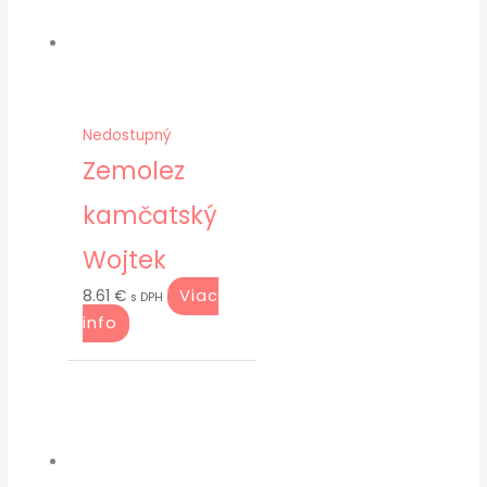
Nedostupný
Zemolez
kamčatský
Wojtek
Viac
8.61
€
s DPH
info