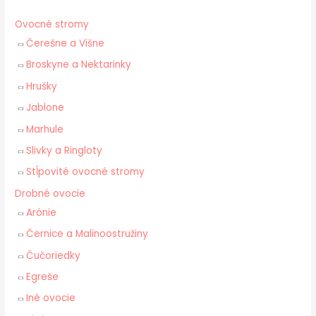
Ovocné stromy
Čerešne a Višne
Broskyne a Nektarinky
Hrušky
Jablone
Marhule
Slivky a Ringloty
Stĺpovité ovocné stromy
Drobné ovocie
Arónie
Černice a Malinoostružiny
Čučoriedky
Egreše
Iné ovocie