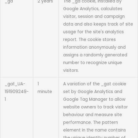
_ga
2 years
The _ga cookie, installed by
Google Analytics, calculates
visitor, session and campaign
data and also keeps track of site
usage for the site's analytics
report. The cookie stores
information anonymously and
assigns a randomly generated
number to recognize unique
visitors.
_gat_UA-
1
A variation of the _gat cookie
191909249-
minute
set by Google Analytics and
1
Google Tag Manager to allow
website owners to track visitor
behaviour and measure site
performance. The pattern
element in the name contains
the unique identity number of