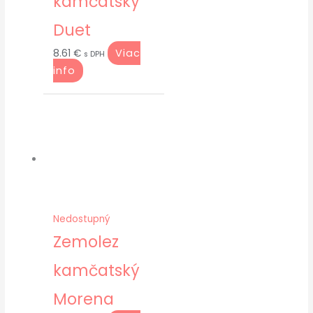
kamčatský
Duet
Viac
8.61
€
s DPH
info
Nedostupný
Zemolez
kamčatský
Morena