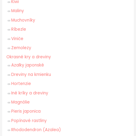
Kiwi
Maliny
Muchovníky
Ríbezle
Viniče
Zemolezy
Okrasné kry a dreviny
Azalky japonské
Dreviny na kmienku
Hortenzie
Iné kríky a dreviny
Magnólie
Pieris japonica
Popínavé rastliny
Rhododendron (Azalea)