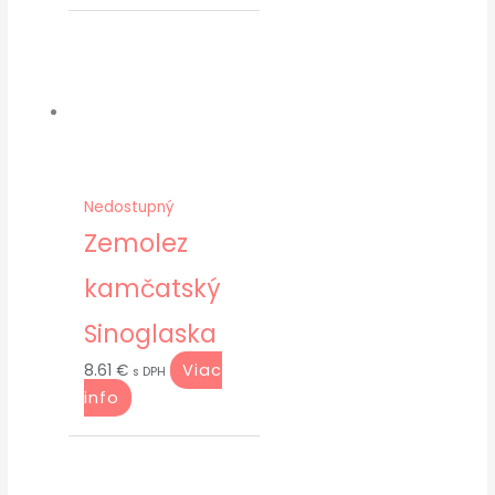
Nedostupný
Zemolez
kamčatský
Sinoglaska
Viac
8.61
€
s DPH
info