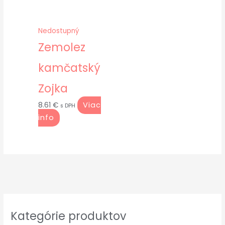
Nedostupný
Zemolez
kamčatský
Zojka
Viac
8.61
€
s DPH
info
Kategórie produktov