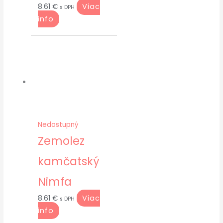
Viac
8.61
€
s DPH
info
Nedostupný
Zemolez
kamčatský
Nimfa
Viac
8.61
€
s DPH
info