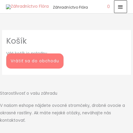
Preskočiť
Hlav
0
Záhradníctvo Flóra
na
Men
obsah
Košík
Váš košík je prázdny.
Vrátiť sa do obchodu
Starostlivosť o vašu záhradu
V našom eshope nájdete ovocné stromčeky, drobné ovocie a
okrasné rastliny. Ak máte nejaké otázky, neváhajte nás
kontaktovať.