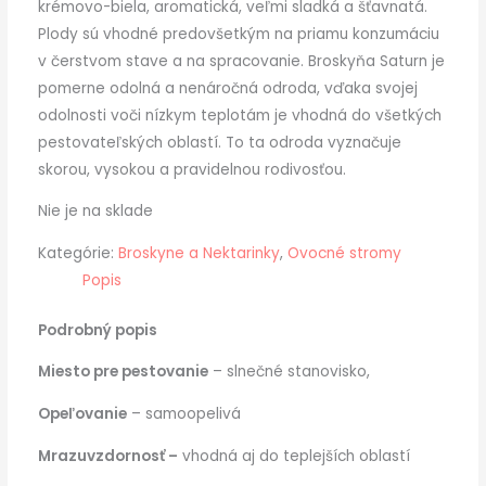
krémovo-biela, aromatická, veľmi sladká a šťavnatá.
Plody sú vhodné predovšetkým na priamu konzumáciu
v čerstvom stave a na spracovanie. Broskyňa Saturn je
pomerne odolná a nenáročná odroda, vďaka svojej
odolnosti voči nízkym teplotám je vhodná do všetkých
pestovateľských oblastí. To ta odroda vyznačuje
skorou, vysokou a pravidelnou rodivosťou.
Nie je na sklade
Kategórie:
Broskyne a Nektarinky
,
Ovocné stromy
Popis
Podrobný popis
Miesto pre pestovanie
– slnečné stanovisko,
Opeľovanie
– samoopelivá
Mrazuvzdornosť –
vhodná aj do teplejších oblastí