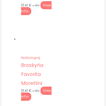
Viac
13.41
€
s DPH
info
Nedostupný
Broskyňa
Favorita
Morettini
Viac
13.41
€
s DPH
info