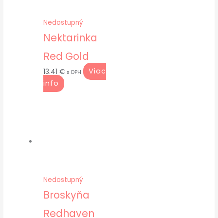
Nedostupný
Nektarinka
Red Gold
Viac
13.41
€
s DPH
info
Nedostupný
Broskyňa
Redhaven