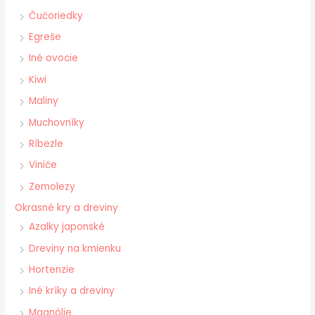
Čučoriedky
Egreše
Iné ovocie
Kiwi
Maliny
Muchovníky
Ríbezle
Viniče
Zemolezy
Okrasné kry a dreviny
Azalky japonské
Dreviny na kmienku
Hortenzie
Iné kríky a dreviny
Magnólie