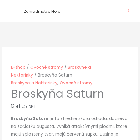
Preskočiť
0
na
Záhradníctvo Flóra
obsah
E-shop
/
Ovocné stromy
/
Broskyne a
Nektarinky
/ Broskyňa Saturn
Broskyne a Nektarinky
,
Ovocné stromy
Broskyňa Saturn
13.41
€
s DPH
Broskyňa Saturn
je to stredne skorá odroda, dozrieva
na začiatku augusta. Vyniká atraktívnymi plodmi, ktoré
majú sploštený tvar, majú červenú šupku. Dužina je