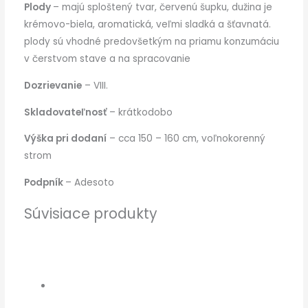
Plody
– majú sploštený tvar, červenú šupku, dužina je
krémovo-biela, aromatická, veľmi sladká a šťavnatá.
plody sú vhodné predovšetkým na priamu konzumáciu
v čerstvom stave a na spracovanie
Dozrievanie
– VIII.
Skladovateľnosť
– krátkodobo
Výška pri dodaní
– cca 150 – 160 cm, voľnokorenný
strom
Podpník
– Adesoto
Súvisiace produkty