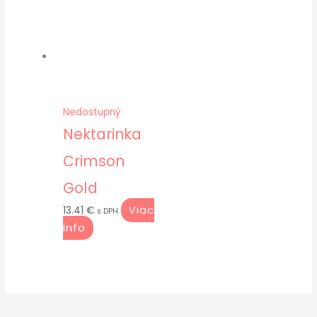
Nedostupný
Nektarinka
Crimson
Gold
Viac
13.41
€
s DPH
info