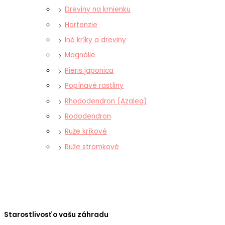
Dreviny na kmienku
Hortenzie
Iné kríky a dreviny
Magnólie
Pieris japonica
Popínavé rastliny
Rhododendron (Azalea)
Rododendron
Ruže kríkové
Ruže stromkové
Starostlivosť o vašu záhradu