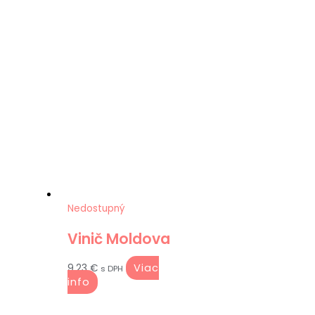
Nedostupný
Vinič Moldova
Viac
9.23
€
s DPH
info