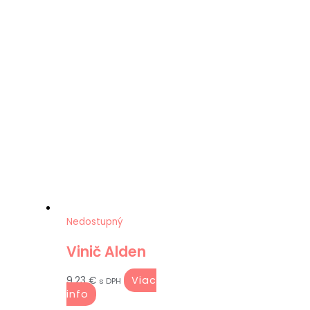
Nedostupný
Vinič Alden
Viac
9.23
€
s DPH
info