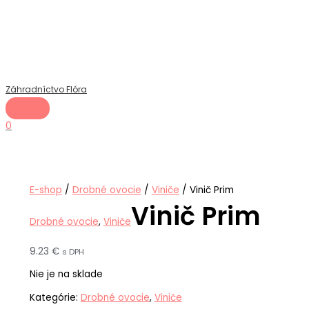
Hlavné
Preskočiť
Menu
na
obsah
Záhradníctvo Flóra
0
E-shop
/
Drobné ovocie
/
Viniče
/ Vinič Prim
Vinič Prim
Drobné ovocie
,
Viniče
9.23
€
s DPH
Nie je na sklade
Kategórie:
Drobné ovocie
,
Viniče