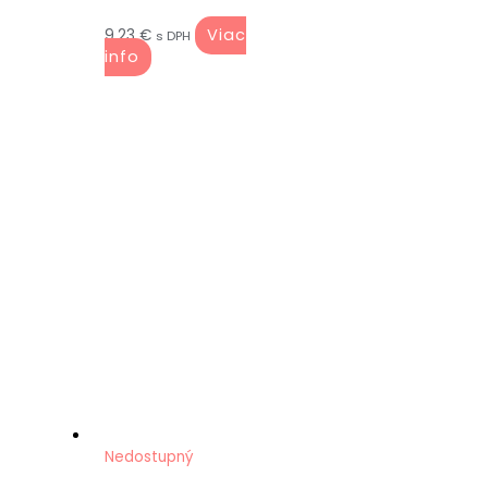
Viac
9.23
€
s DPH
info
Nedostupný