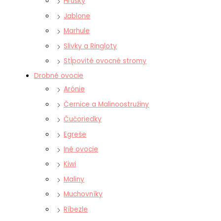
Hrušky
Jablone
Marhule
Slivky a Ringloty
Stĺpovité ovocné stromy
Drobné ovocie
Arónie
Černice a Malinoostružiny
Čučoriedky
Egreše
Iné ovocie
Kiwi
Maliny
Muchovníky
Ríbezle