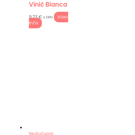
Vinič Bianca
Viac
9.23
€
s DPH
info
Nedostupný