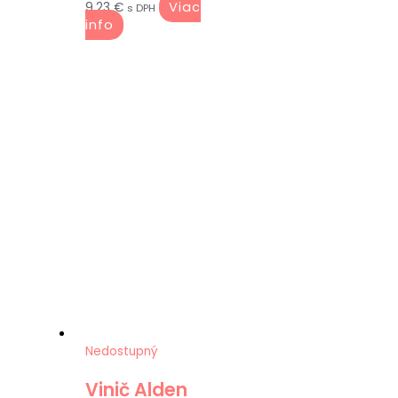
Viac
9.23
€
s DPH
info
Nedostupný
Vinič Alden