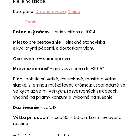
Nie je na sklade
Kategórie:
Drobné ovocie
,
Viniče
Popis
Botanický názov
– Vitis vinifera a-1004
Miesto pre pestovanie
– slnečné stanoviská
s kvalitnými pôdami, s dostatkom vlahy
Opeľovanie
– samoopelivá
Mrazuvzdornosť –
mrazuvzdorná do -30 ºC
Plod
-bobule sú veľké, chrumkavé, mäsité a veľmi
sladké, s jemnou muškátovou arómou; usporiadané vo
veľkých až veľmi veľkých, rozvetvených strapcoch;
vhodné na priamy konzum a výborné na sušenie
Dozrievanie
– zač. IX.
Výška pri dodaní
– cca 30 – 60 cm, kontajnerovaná
rastlina