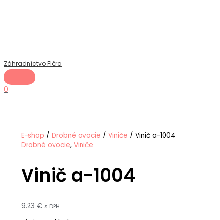
Hlavné
Preskočiť
Menu
na
obsah
Záhradníctvo Flóra
0
E-shop
/
Drobné ovocie
/
Viniče
/ Vinič a-1004
Drobné ovocie
,
Viniče
Vinič a-1004
9.23
€
s DPH