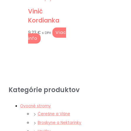
Vinič
Kordianka
Viac
9.23
€
s DPH
info
Kategórie produktov
Ovocné stromy
Čerešne a Višne
Broskyne a Nektarinky