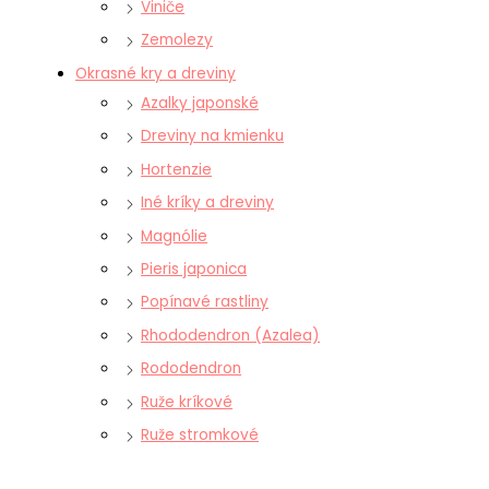
Viniče
Zemolezy
Okrasné kry a dreviny
Azalky japonské
Dreviny na kmienku
Hortenzie
Iné kríky a dreviny
Magnólie
Pieris japonica
Popínavé rastliny
Rhododendron (Azalea)
Rododendron
Ruže kríkové
Ruže stromkové