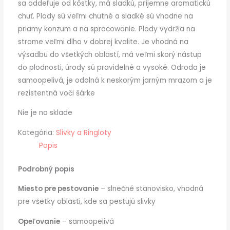
sa oddeľuje od kôstky, má sladkú, príjemne aromatickú
chuť. Plody sú veľmi chutné a sladké sú vhodne na
priamy konzum a na spracowanie. Plody vydržia na
strome veľmi dlho v dobrej kvalite. Je vhodná na
výsadbu do všetkých oblastí, má veľmi skorý nástup
do plodnosti, úrody sú pravidelné a vysoké. Odroda je
samoopelivá, je odolná k neskorým jarným mrazom a je
rezistentná voči šárke
Nie je na sklade
Kategória:
Slivky a Ringloty
Popis
Podrobný popis
Miesto pre pestovanie
– slnečné stanovisko, vhodná
pre všetky oblasti, kde sa pestujú slivky
Opeľovanie
– samoopelivá