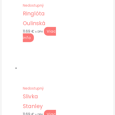
Nedostupný
Ringlóta
Oulinská
Viac
11.69
€
s DPH
info
Nedostupný
Slivka
Stanley
Viac
11.69
€
s DPH