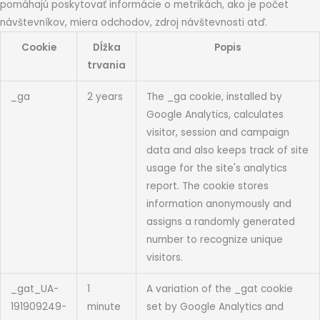
pomáhajú poskytovať informácie o metrikách, ako je počet
návštevníkov, miera odchodov, zdroj návštevnosti atď.
Cookie
Dĺžka
Popis
trvania
_ga
2 years
The _ga cookie, installed by
Google Analytics, calculates
visitor, session and campaign
data and also keeps track of site
usage for the site's analytics
report. The cookie stores
information anonymously and
assigns a randomly generated
number to recognize unique
visitors.
_gat_UA-
1
A variation of the _gat cookie
191909249-
minute
set by Google Analytics and