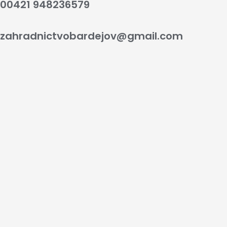
00421 948236579
zahradnictvobardejov@gmail.com