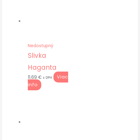
Nedostupný
Slivka
Haganta
Viac
11.69
€
s DPH
info