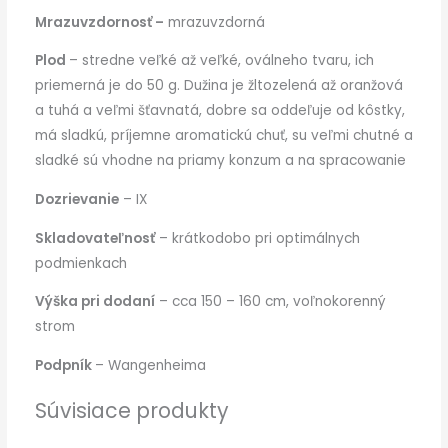
Mrazuvzdornosť –
mrazuvzdorná
Plod
– stredne veľké až veľké, oválneho tvaru, ich
priemerná je do 50 g. Dužina je žltozelená až oranžová
a tuhá a veľmi šťavnatá, dobre sa oddeľuje od kôstky,
má sladkú, príjemne aromatickú chuť, su veľmi chutné a
sladké sú vhodne na priamy konzum a na spracowanie
Dozrievanie
– IX
Skladovateľnosť
– krátkodobo pri optimálnych
podmienkach
Výška pri dodaní
– cca 150 – 160 cm, voľnokorenný
strom
Podpník
– Wangenheima
Súvisiace produkty