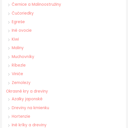
Černice a Malinoostružiny
Čučoriedky
Egreše
Iné ovocie
Kiwi
Maliny
Muchovníky
Ríbezle
Viniče
Zemolezy
Okrasné kry a dreviny
Azalky japonské
Dreviny na kmienku
Hortenzie
Iné kríky a dreviny