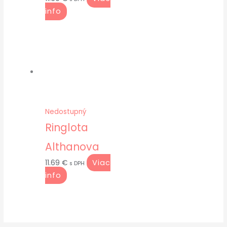
info
Nedostupný
Ringlota
Althanova
Viac
11.69
€
s DPH
info