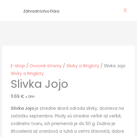
Preskočiť
0
na
Záhradníctvo Flóra
obsah
E-shop
/
Ovocné stromy
/
Slivky a Ringloty
/ Slivka Jojo
Slivky a Ringloty
Slivka Jojo
11.69
€
s DPH
Slivka Jojo
je stredne skorá odroda slivky, dozrieva na
začiatku septembra. Plody sú stredne veľké až veľké,
oválneho tvaru, ich priemerná je do 50 g. Dužina je
žltozelená až oranžová a tuhá a veľmi šťavnatá, dobre