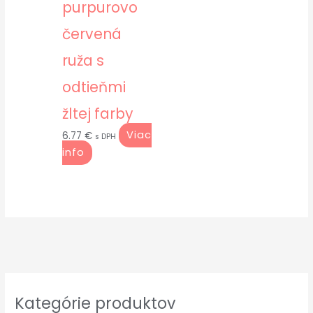
purpurovo
červená
ruža s
odtieňmi
žltej farby
Viac
6.77
€
s DPH
info
Kategórie produktov