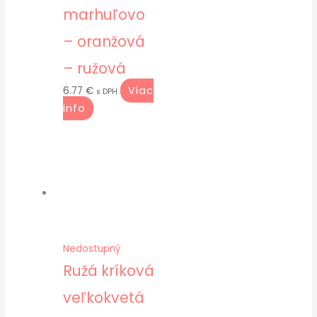
marhuľovo
– oranžová
– ružová
Viac
6.77
€
s DPH
info
Nedostupný
Ružá kríková
veľkokvetá