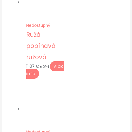
Nedostupný
Ružá
popínavá
ružová
Viac
11.07
€
s DPH
info