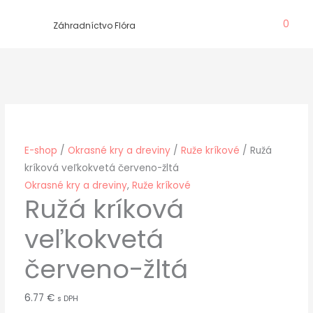
Preskočiť
0
na
Záhradníctvo Flóra
obsah
E-shop
/
Okrasné kry a dreviny
/
Ruže kríkové
/ Ružá
kríková veľkokvetá červeno-žltá
Okrasné kry a dreviny
,
Ruže kríkové
Ružá kríková
veľkokvetá
červeno-žltá
6.77
€
s DPH