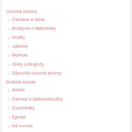
Ovocné stromy
Čerešne a Višne
Broskyne a Nektarinky
Hrušky
Jablone
Marhule
Slivky a Ringloty
Stĺpovité ovocné stromy
Drobné ovocie
Arónie
Černice a Malinoostružiny
Čučoriedky
Egreše
Iné ovocie