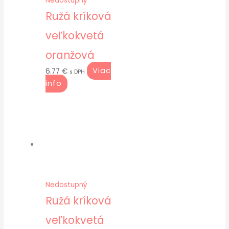
Nedostupný
Ružá kríková
veľkokvetá
oranžová
Viac
6.77
€
s DPH
info
Nedostupný
Ružá kríková
veľkokvetá