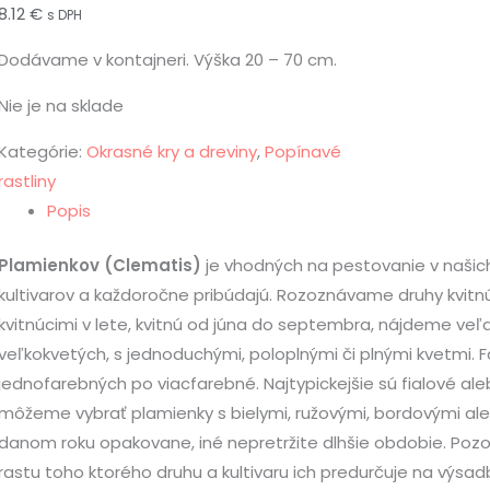
8.12
€
s DPH
Dodávame v kontajneri. Výška 20 – 70 cm.
Nie je na sklade
Kategórie:
Okrasné kry a dreviny
,
Popínavé
rastliny
Popis
Plamienkov (Clematis)
je vhodných na pestovanie v našic
kultivarov a každoročne pribúdajú. Rozoznávame druhy kvitnú
kvitnúcimi v lete, kvitnú od júna do septembra, nájdeme veľ
veľkokvetých, s jednoduchými, poloplnými či plnými kvetmi.
jednofarebných po viacfarebné. Najtypickejšie sú fialové ale
môžeme vybrať plamienky s bielymi, ružovými, bordovými alebo
danom roku opakovane, iné nepretržite dlhšie obdobie. Pozor,
rastu toho ktorého druhu a kultivaru ich predurčuje na výsad