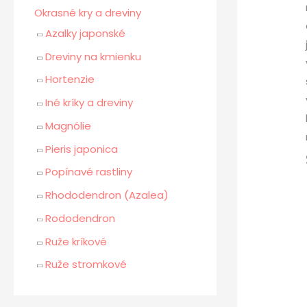
Okrasné kry a dreviny
Azalky japonské
Dreviny na kmienku
Hortenzie
Iné kríky a dreviny
Magnólie
Pieris japonica
Popínavé rastliny
Rhododendron (Azalea)
Rododendron
Ruže kríkové
Ruže stromkové