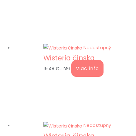
Nedostupný
Wisteria čínska
Viac info
19.48
€
s DPH
Nedostupný
Wisteria čínska