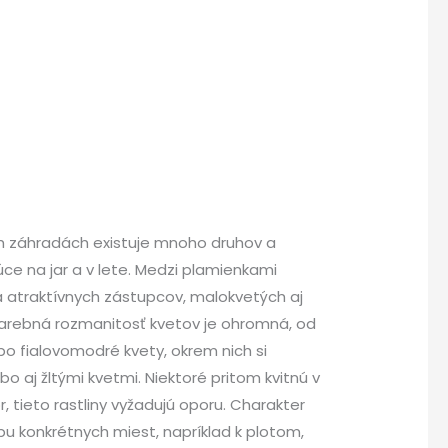
h záhradách existuje mnoho druhov a
ce na jar a v lete. Medzi plamienkami
a atraktívnych zástupcov, malokvetých aj
 Farebná rozmanitosť kvetov je ohromná, od
bo fialovomodré kvety, okrem nich si
 aj žltými kvetmi. Niektoré pritom kvitnú v
 tieto rastliny vyžadujú oporu. Charakter
bu konkrétnych miest, napríklad k plotom,