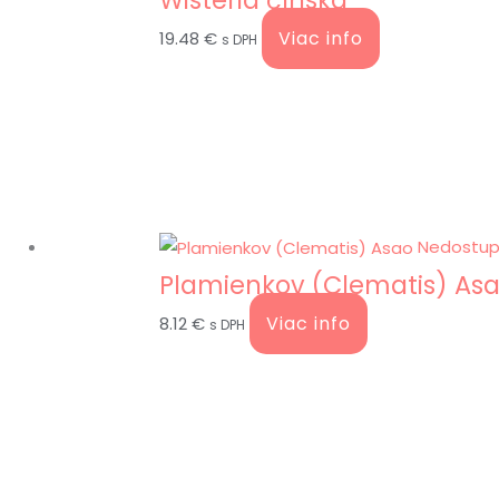
Viac info
19.48
€
s DPH
Nedostup
Plamienkov (Clematis) As
Viac info
8.12
€
s DPH