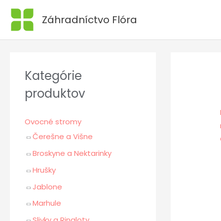
Preskočiť
Záhradníctvo Flóra
na
obsah
Kategórie
produktov
Ovocné stromy
Čerešne a Višne
Broskyne a Nektarinky
Hrušky
Jablone
Marhule
Slivky a Ringloty