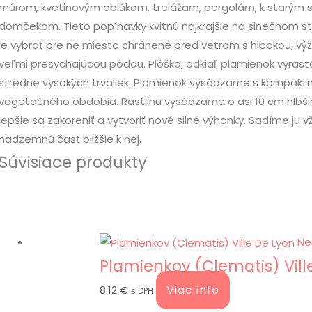
múrom, kvetinovým oblúkom, trelážam, pergolám, k starým 
domčekom. Tieto popínavky kvitnú najkrajšie na slnečnom stano
je vybrať pre ne miesto chránené pred vetrom s hlbokou, výži
veľmi presychajúcou pôdou. Plôška, odkiaľ plamienok vyrastá
stredne vysokých trvaliek. Plamienok vysádzame s kompa
vegetačného obdobia. Rastlinu vysádzame o asi 10 cm hlbšie, 
lepšie sa zakoreniť a vytvoriť nové silné výhonky. Sadíme ju 
nadzemnú časť bližšie k nej.
Súvisiace produkty
Ne
Plamienkov (Clematis) Vill
Viac info
8.12
€
s DPH