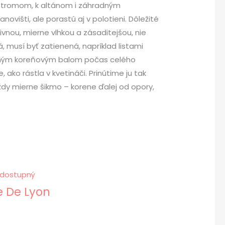
stromom, k altánom i záhradným
višti, ale porastú aj v polotieni. Dôležité
vnou, mierne vlhkou a zásaditejšou, nie
, musí byť zatienená, napríklad listami
ktným koreňovým balom počas celého
ako rástla v kvetináči. Prinútime ju tak
vždy mierne šikmo – korene ďalej od opory,
dostupný
e De Lyon