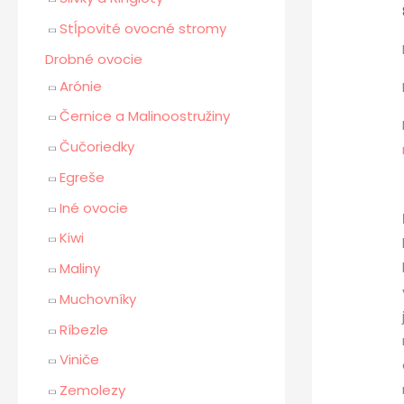
Stĺpovité ovocné stromy
Drobné ovocie
Arónie
Černice a Malinoostružiny
Čučoriedky
Egreše
Iné ovocie
Kiwi
Maliny
Muchovníky
Ríbezle
Viniče
Zemolezy