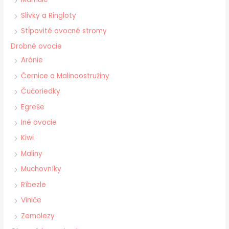
Slivky a Ringloty
Stĺpovité ovocné stromy
Drobné ovocie
Arónie
Černice a Malinoostružiny
Čučoriedky
Egreše
Iné ovocie
Kiwi
Maliny
Muchovníky
Ríbezle
Viniče
Zemolezy