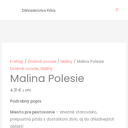
Preskočiť
0
na
Záhradníctvo Flóra
obsah
E-shop
/
Drobné ovocie
/
Maliny
/ Malina Polesie
Drobné ovocie
,
Maliny
Malina Polesie
4.31
€
s DPH
Podrobný popis
Miesto pre pestovanie
– slnečné stanovisko,
priepustná pôda s dostatkom živín, aj do chladnejších
oblastí