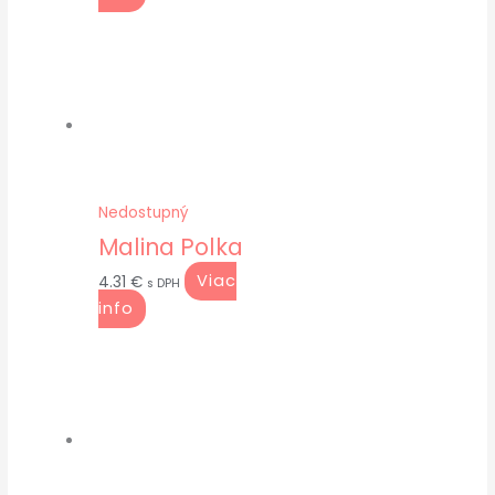
Nedostupný
Malina Polka
Viac
4.31
€
s DPH
info