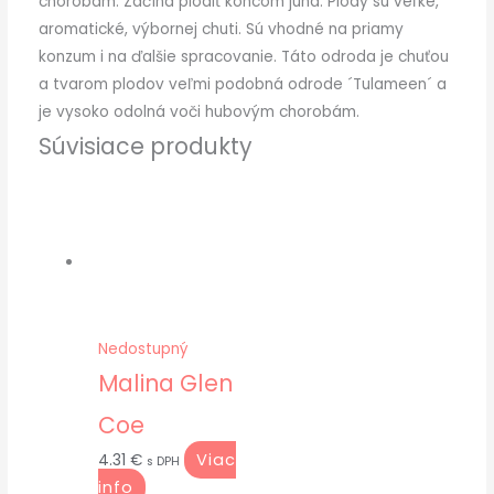
chorobám. Začína plodiť koncom júna. Plody sú veľké,
aromatické, výbornej chuti. Sú vhodné na priamy
konzum i na ďalšie spracovanie. Táto odroda je chuťou
a tvarom plodov veľmi podobná odrode ´Tulameen´ a
je vysoko odolná voči hubovým chorobám.
Súvisiace produkty
Nedostupný
Malina Glen
Coe
Viac
4.31
€
s DPH
info