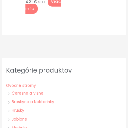
Viac
4.31
€
s DPH
info
Kategórie produktov
Ovocné stromy
Čerešne a Višne
Broskyne a Nektarinky
Hrušky
Jablone
Marhule