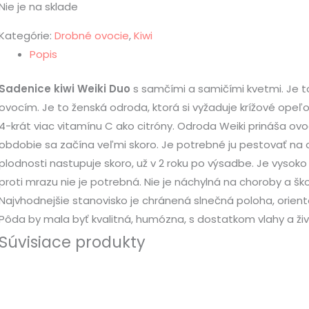
Nie je na sklade
Kategórie:
Drobné ovocie
,
Kiwi
Popis
Sadenice kiwi Weiki Duo
s samčími a samičími kvetmi. Je to
ovocím. Je to ženská odroda, ktorá si vyžaduje krížové ope
4-krát viac vitamínu C ako citróny. Odroda Weiki prináša ov
obdobie sa začína veľmi skoro. Je potrebné ju pestovať na 
plodnosti nastupuje skoro, už v 2 roku po výsadbe. Je vyso
proti mrazu nie je potrebná. Nie je náchylná na choroby a š
Najvhodnejšie stanovisko je chránená slnečná poloha, ori
Pôda by mala byť kvalitná, humózna, s dostatkom vlahy a živí
Súvisiace produkty