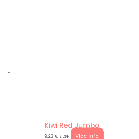
Kiwi Red Jumbo
Viac info
9.23
€
s DPH