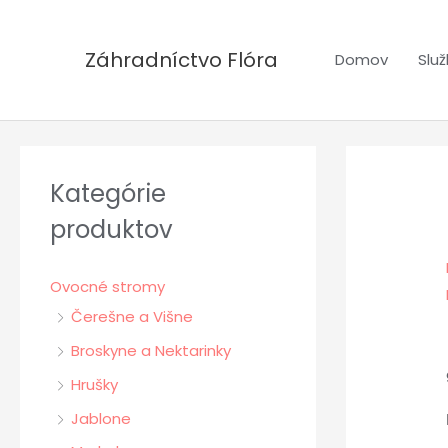
Preskočiť
na
Záhradníctvo Flóra
Domov
Slu
obsah
Kategórie
produktov
Ovocné stromy
Čerešne a Višne
Broskyne a Nektarinky
Hrušky
Jablone