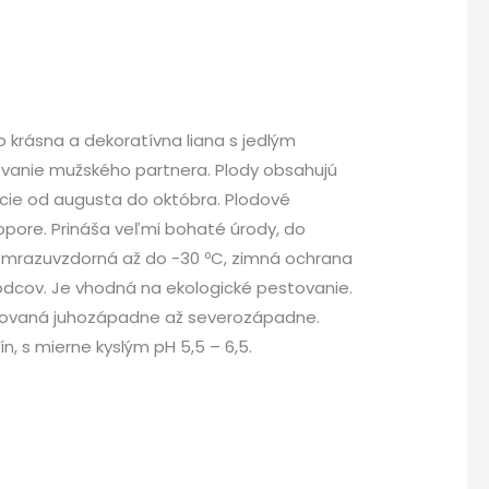
 krásna a dekoratívna liana s jedlým
ľovanie mužského partnera. Plody obsahujú
ocie od augusta do októbra. Plodové
opore. Prináša veľmi bohaté úrody, do
ko mrazuvzdorná až do -30 ºC, zimná ochrana
kodcov. Je vhodná na ekologické pestovanie.
entovaná juhozápadne až severozápadne.
n, s mierne kyslým pH 5,5 – 6,5.