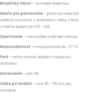
Botanický názov
– Actinidia Weiki Duo
Miesto pre pestovanie
– pôda by mala byť
kvalitná, humózna, s dostatkom vlahy a živín,
s mierne kyslým pH 5,5 – 6,5
Opeľovanie
– má mužskú a ženskú odrodu.
Mrazuvzdornosť –
mrazuvzdorná do -27 ºC
Plod
– veľmi chutné, sladké s medovou
príchuťou
Dozrievanie
– zač VIII.
Výška pri dodaní
– cca 30 – 60 cm, ker,
kontajner