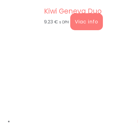
Kiwi Geneva Duo
Viac info
9.23
€
s DPH