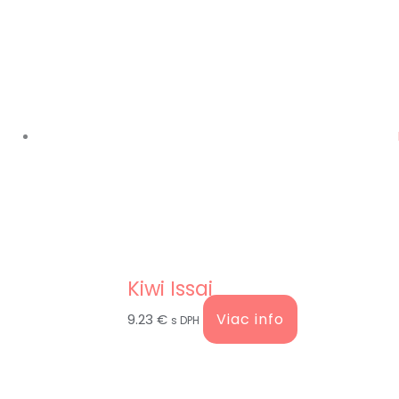
Kiwi Issai
Viac info
9.23
€
s DPH