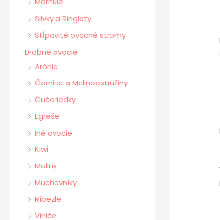
Marhule
Slivky a Ringloty
Stĺpovité ovocné stromy
Drobné ovocie
Arónie
Černice a Malinoostružiny
Čučoriedky
Egreše
Iné ovocie
Kiwi
Maliny
Muchovníky
Ríbezle
Viniče