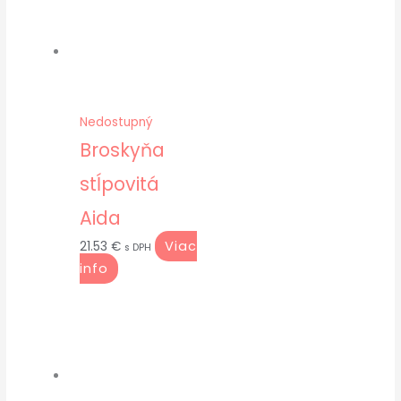
Nedostupný
Broskyňa
stĺpovitá
Aida
Viac
21.53
€
s DPH
info