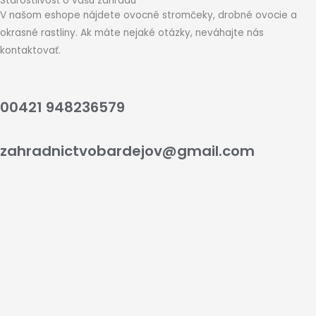
Starostlivosť o vašu záhradu
V našom eshope nájdete ovocné stromčeky, drobné ovocie a
okrasné rastliny. Ak máte nejaké otázky, neváhajte nás
kontaktovať.
00421 948236579
zahradnictvobardejov@gmail.com