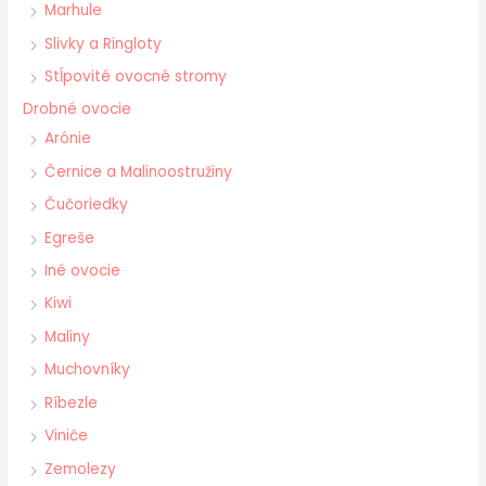
Marhule
Slivky a Ringloty
Stĺpovité ovocné stromy
Drobné ovocie
Arónie
Černice a Malinoostružiny
Čučoriedky
Egreše
Iné ovocie
Kiwi
Maliny
Muchovníky
Ríbezle
Viniče
Zemolezy