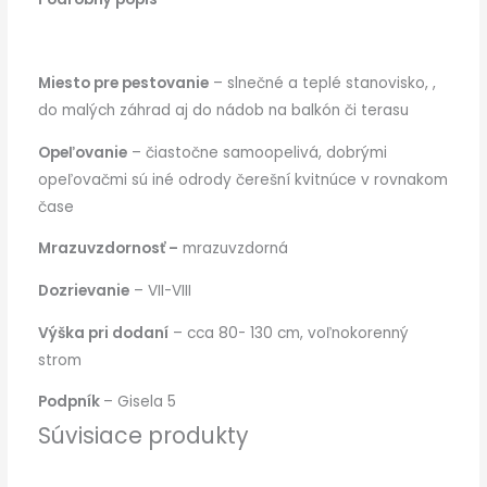
Miesto pre pestovanie
– slnečné a teplé stanovisko, ,
do malých záhrad aj do nádob na balkón či terasu
Opeľovanie
– čiastočne samoopelivá, dobrými
opeľovačmi sú iné odrody čerešní kvitnúce v rovnakom
čase
Mrazuvzdornosť –
mrazuvzdorná
Dozrievanie
– VII-VIII
Výška pri dodaní
– cca 80- 130 cm, voľnokorenný
strom
Podpník
– Gisela 5
Súvisiace produkty