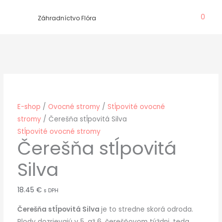
Preskočiť
0
na
Záhradníctvo Flóra
obsah
E-shop
/
Ovocné stromy
/
Stĺpovité ovocné
stromy
/ Čerešňa stĺpovitá Silva
Stĺpovité ovocné stromy
Čerešňa stĺpovitá
Silva
18.45
€
s DPH
Čerešňa stĺpovitá Silva
je to stredne skorá odroda.
Plody dozrievajú v 5. až 6. čerešňovom týždni, teda