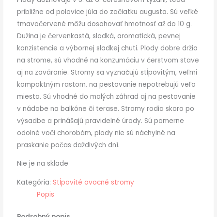
približne od polovice júla do začiatku augusta. Sú veľké
tmavočervené môžu dosahovať hmotnosť až do 10 g.
Dužina je červenkastá, sladká, aromatická, pevnej
konzistencie a výbornej sladkej chuti. Plody dobre držia
na strome, sú vhodné na konzumáciu v čerstvom stave
aj na zaváranie. Stromy sa vyznačujú stĺpovitým, veľmi
kompaktným rastom, na pestovanie nepotrebujú veľa
miesta. Sú vhodné do malých záhrad aj na pestovanie
v nádobe na balkóne či terase. Stromy rodia skoro po
výsadbe a prinášajú pravidelné úrody. Sú pomerne
odolné voči chorobám, plody nie sú náchylné na
praskanie počas daždivých dní.
Nie je na sklade
Kategória:
Stĺpovité ovocné stromy
Popis
Podrobný popis