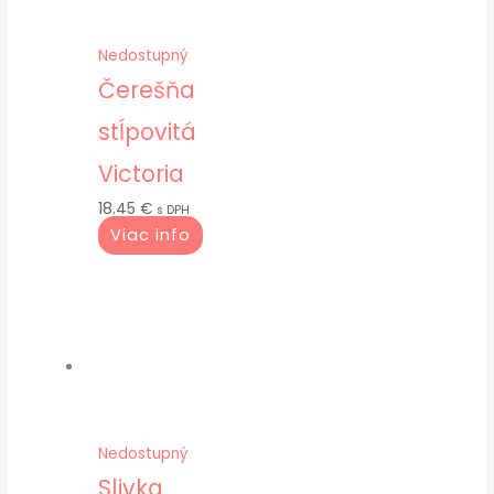
Nedostupný
Čerešňa
stĺpovitá
Victoria
18.45
€
s DPH
Viac info
Nedostupný
Slivka