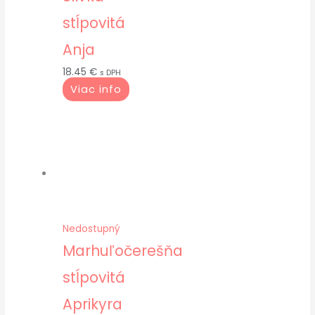
stĺpovitá
Anja
18.45
€
s DPH
Viac info
Nedostupný
Marhuľočerešňa
stĺpovitá
Aprikyra