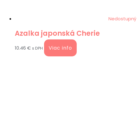
Nedostupný
Azalka japonská Cherie
Viac info
10.46
€
s DPH