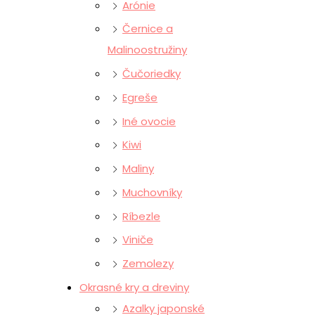
Arónie
Černice a
Malinoostružiny
Čučoriedky
Egreše
Iné ovocie
Kiwi
Maliny
Muchovníky
Ríbezle
Viniče
Zemolezy
Okrasné kry a dreviny
Azalky japonské