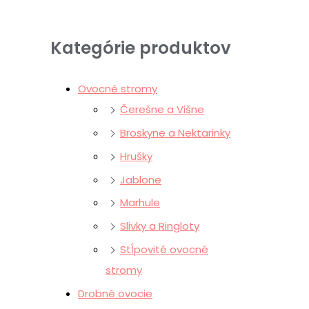
Kategórie produktov
Ovocné stromy
Čerešne a Višne
Broskyne a Nektarinky
Hrušky
Jablone
Marhule
Slivky a Ringloty
Stĺpovité ovocné
stromy
Drobné ovocie