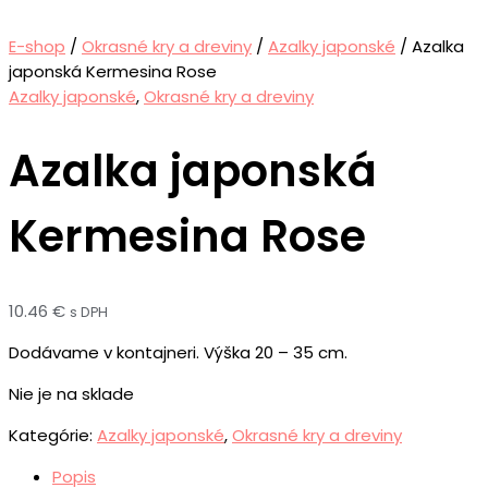
E-shop
/
Okrasné kry a dreviny
/
Azalky japonské
/ Azalka
japonská Kermesina Rose
Azalky japonské
,
Okrasné kry a dreviny
Azalka japonská
Kermesina Rose
10.46
€
s DPH
Dodávame v kontajneri. Výška 20 – 35 cm.
Nie je na sklade
Kategórie:
Azalky japonské
,
Okrasné kry a dreviny
Popis