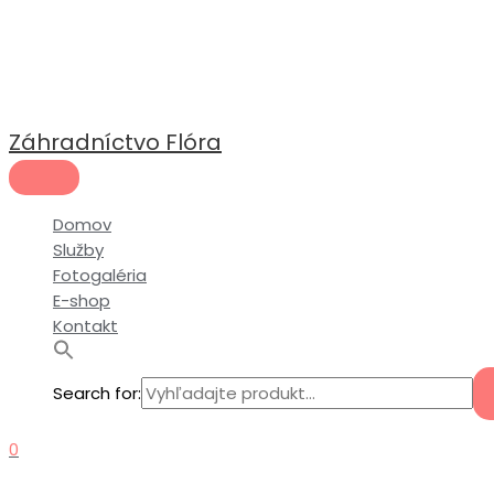
Hlavné
Preskočiť
Menu
na
obsah
Záhradníctvo Flóra
Domov
Služby
Fotogaléria
E-shop
Kontakt
Search for:
0