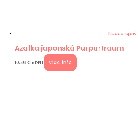
Nedostupný
Azalka japonská Purpurtraum
Viac info
10.46
€
s DPH